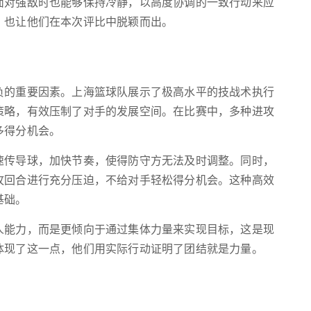
面对强敌时也能够保持冷静，以高度协调的一致行动来应
，也让他们在本次评比中脱颖而出。
负的重要因素。上海篮球队展示了极高水平的技战术执行
策略，有效压制了对手的发展空间。在比赛中，多种进攻
多得分机会。
速传导球，加快节奏，使得防守方无法及时调整。同时，
攻回合进行充分压迫，不给对手轻松得分机会。这种高效
基础。
人能力，而是更倾向于通过集体力量来实现目标，这是现
体现了这一点，他们用实际行动证明了团结就是力量。