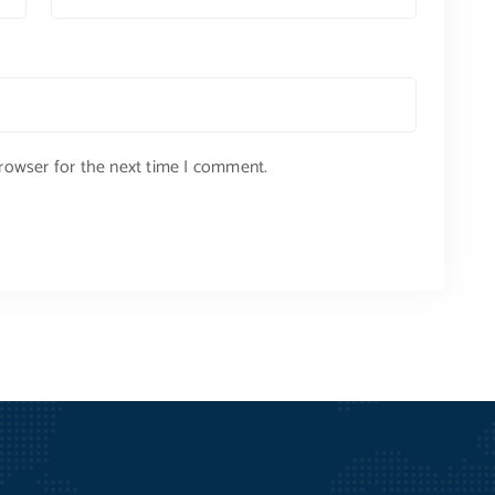
browser for the next time I comment.