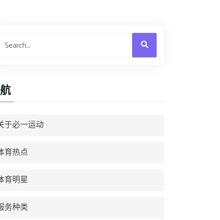
航
关于必一运动
体育热点
体育明星
服务种类