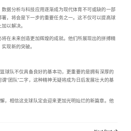
，数据分析与科技应用逐渐成为现代体育不可或缺的一部
部署，将会是下一步的重要任务之一。这不仅可以提高球
上加以解决。
必将在未来创造更加辉煌的成就。他们所展现出的拼搏精
，实现新的突破。
海篮球队不仅具备良好的基本功，更重要的是拥有深厚的
谓“团队”二字，这种精神无疑将成为日后发展壮大的基
不懈，相信这支球队定会迎来更加光明灿烂的新篇章。他