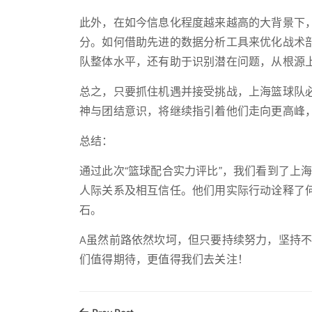
此外，在如今信息化程度越来越高的大背景下
分。如何借助先进的数据分析工具来优化战术
队整体水平，还有助于识别潜在问题，从根源
总之，只要抓住机遇并接受挑战，上海篮球队
神与团结意识，将继续指引着他们走向更高峰
总结：
通过此次“篮球配合实力评比”，我们看到了上
人际关系及相互信任。他们用实际行动诠释了何
石。
A虽然前路依然坎坷，但只要持续努力，坚持
们值得期待，更值得我们去关注！