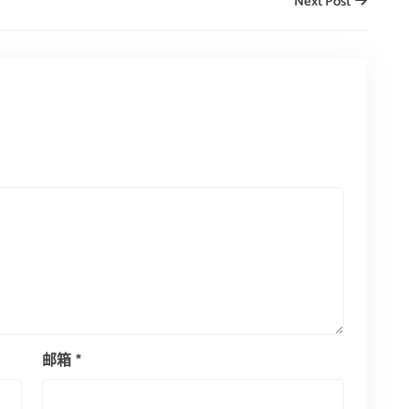
Next Post
邮箱
*