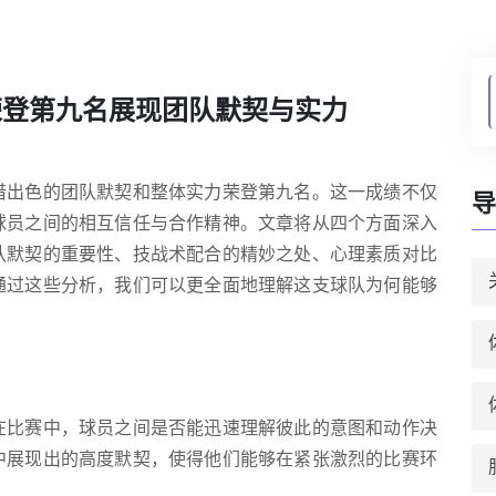
荣登第九名展现团队默契与实力
借出色的团队默契和整体实力荣登第九名。这一成绩不仅
导
球员之间的相互信任与合作精神。文章将从四个方面深入
队默契的重要性、技战术配合的精妙之处、心理素质对比
通过这些分析，我们可以更全面地理解这支球队为何能够
在比赛中，球员之间是否能迅速理解彼此的意图和动作决
中展现出的高度默契，使得他们能够在紧张激烈的比赛环