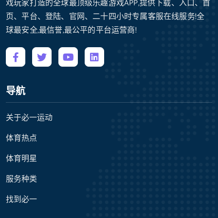
戏玩家打造的全球最顶级乐趣游戏APP,提供下载、入口、首
页、平台、登陆、官网、二十四小时专属客服在线服务!全
球最安全,最信誉,最公平的平台运营商!
导航
关于必一运动
体育热点
体育明星
服务种类
找到必一