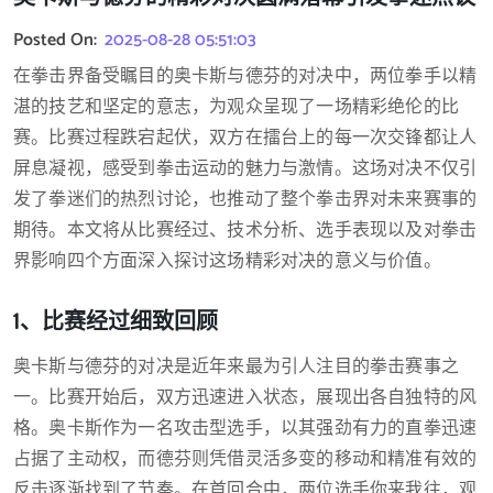
Posted On:
2025-08-28 05:51:03
在拳击界备受瞩目的奥卡斯与德芬的对决中，两位拳手以精
湛的技艺和坚定的意志，为观众呈现了一场精彩绝伦的比
赛。比赛过程跌宕起伏，双方在擂台上的每一次交锋都让人
屏息凝视，感受到拳击运动的魅力与激情。这场对决不仅引
发了拳迷们的热烈讨论，也推动了整个拳击界对未来赛事的
期待。本文将从比赛经过、技术分析、选手表现以及对拳击
界影响四个方面深入探讨这场精彩对决的意义与价值。
1、比赛经过细致回顾
奥卡斯与德芬的对决是近年来最为引人注目的拳击赛事之
一。比赛开始后，双方迅速进入状态，展现出各自独特的风
格。奥卡斯作为一名攻击型选手，以其强劲有力的直拳迅速
占据了主动权，而德芬则凭借灵活多变的移动和精准有效的
反击逐渐找到了节奏。在首回合中，两位选手你来我往，观