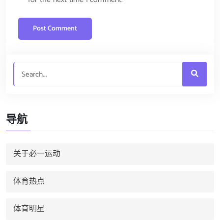
导航
关于必一运动
体育热点
体育明星