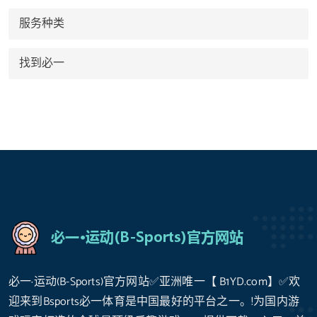
服务种类
找到必一
必一·运动(B-Sports)官方网站✅亚洲唯一【 B1YD.com】✅欢
迎来到Bsports必一体育是中国最好的平台之一。!为国内游