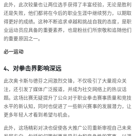
此外，此次较量也让两位选手获得了丰富经验，无论是胜利
还是失败，他们都将在今后的职业生涯中继续努力，以期取
得更好的成绩。这种不断追求卓越和挑战自我的态度，是职
业运动员应具备的重要素养，也是粉丝们所崇敬和追随他们
的重要原因之一。
必一运动
4、对拳击界影响深远
此次奥卡斯与德芬之间激烈交锋，不仅吸引了大量观众关
注，还引发了媒体广泛报道，并成为社交网络上的热议话
题。这场比赛无疑提升了公众对于职业拳击赛事质量和竞技
水平的新认知，同时也促进了一些新兴赛事的发展潜力，让
更多年轻人才看到希望与机会。
此外，这场精彩对决也促使各大推广公司重新审视自己未来