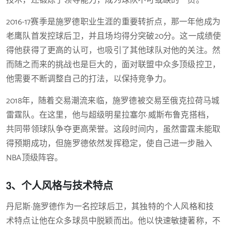
技术，还锻炼了领导能力，成为球队不可或缺的一员。
2016-17赛季是施罗德职业生涯的重要转折点，那一年他成为
老鹰队首发控球后卫，并且场均得分突破20分。这一成绩使
得他获得了更高的认可，也吸引了其他球队对他的关注。然
而随之而来的挑战也是巨大的，面对联盟中众多顶级控卫，
他需要不断调整自己的打法，以保持竞争力。
2018年，随着交易潮流来临，施罗德被交易至俄克拉荷马城
雷霆队。在这里，他与超级明星拉塞尔·威斯布鲁克搭档，
共同带领球队争夺更高荣誉。这段时间内，虽然雷霆未能取
得预期成功，但施罗德依然发挥稳定，使自己进一步融入
NBA顶级阵容。
3、个人风格与技术特点
丹尼斯·施罗德作为一名控球后卫，其独特的个人风格和技
术特点让他在众多球员中脱颖而出。他以快速敏捷著称，不