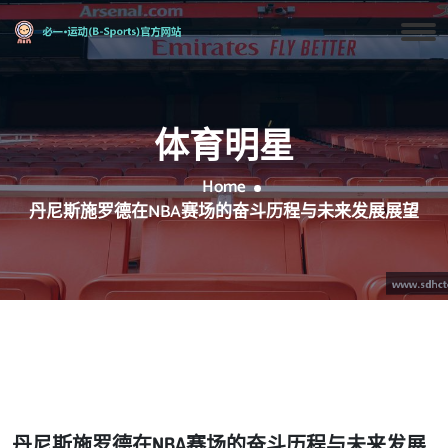
体育明星
Home
丹尼斯施罗德在NBA赛场的奋斗历程与未来发展展望
丹尼斯施罗德在NBA赛场的奋斗历程与未来发展