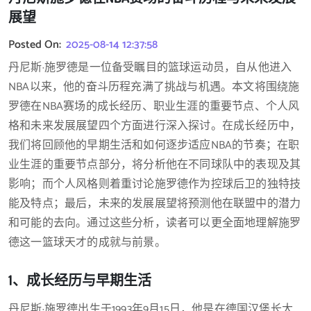
展望
Posted On:
2025-08-14 12:37:58
丹尼斯·施罗德是一位备受瞩目的篮球运动员，自从他进入
NBA以来，他的奋斗历程充满了挑战与机遇。本文将围绕施
罗德在NBA赛场的成长经历、职业生涯的重要节点、个人风
格和未来发展展望四个方面进行深入探讨。在成长经历中，
我们将回顾他的早期生活和如何逐步适应NBA的节奏；在职
业生涯的重要节点部分，将分析他在不同球队中的表现及其
影响；而个人风格则着重讨论施罗德作为控球后卫的独特技
能及特点；最后，未来的发展展望将预测他在联盟中的潜力
和可能的去向。通过这些分析，读者可以更全面地理解施罗
德这一篮球天才的成就与前景。
1、成长经历与早期生活
丹尼斯·施罗德出生于1993年9月15日，他是在德国汉堡长大