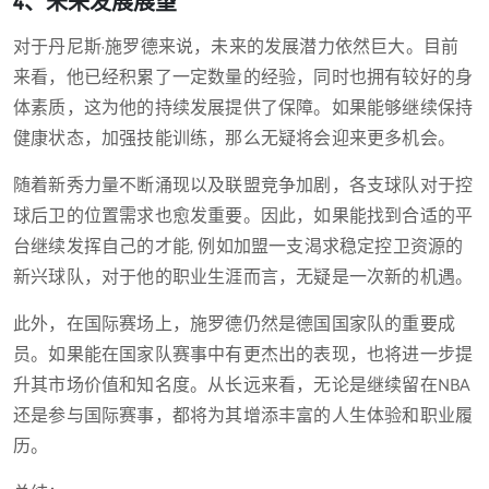
4、未来发展展望
对于丹尼斯·施罗德来说，未来的发展潜力依然巨大。目前
来看，他已经积累了一定数量的经验，同时也拥有较好的身
体素质，这为他的持续发展提供了保障。如果能够继续保持
健康状态，加强技能训练，那么无疑将会迎来更多机会。
随着新秀力量不断涌现以及联盟竞争加剧，各支球队对于控
球后卫的位置需求也愈发重要。因此，如果能找到合适的平
台继续发挥自己的才能, 例如加盟一支渴求稳定控卫资源的
新兴球队，对于他的职业生涯而言，无疑是一次新的机遇。
此外，在国际赛场上，施罗德仍然是德国国家队的重要成
员。如果能在国家队赛事中有更杰出的表现，也将进一步提
升其市场价值和知名度。从长远来看，无论是继续留在NBA
还是参与国际赛事，都将为其增添丰富的人生体验和职业履
历。