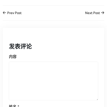
Prev Post
Next Post
发表评论
内容