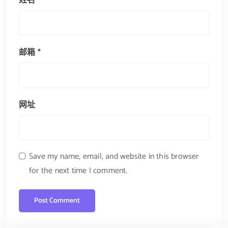
姓名
*
邮箱
*
网址
Save my name, email, and website in this browser
for the next time I comment.