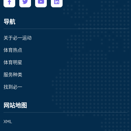
导航
关于必一运动
体育热点
体育明星
服务种类
找到必一
网站地图
XML