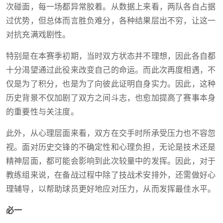
次碰面，每一场都异常胶着。从数据上来看，两队各自占据
过优势，但总体而言胜负难分，各种结果层出不穷，让这一
对抗充满戏剧性。
特别是在本赛季初期，当时双方状态并不理想，因此各自都
十分渴望通过此役来改变自己的命运。而此次再度相遇，不
仅是为了积分，也是为了向彼此证明自身实力。因此，这种
历史背景不仅加剧了双方之间斗志，也愈加提高了赛事本身
的重要性与关注度。
此外，从心理层面来看，双方在交手时所承受压力也不容忽
视。面对历史交锋的不确定性和心理负担，无论是技术还是
精神层面，都可能会影响到此次较量中的发挥。因此，对于
教练组来说，在备战过程中除了技战术安排外，还需做好心
理辅导，以帮助球员更好地应对压力，从而发挥最佳水平。
必一